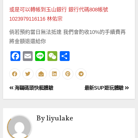
或是可以轉帳到玉山銀行 銀行代碼808帳號
1023979116116 林佑宗
倘若預約當日無法抵達 我們會酌收10%的手續費再
將金額退還給你
Facebook
Email
Line
WeChat
Share
文
海鷗碼頭快艇體驗
最新SUP遊玩體驗
章
導
By
liyulake
覽