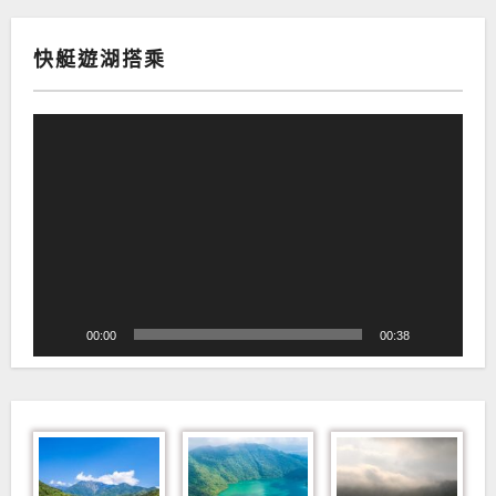
快艇遊湖搭乘
視
訊
播
放
器
00:00
00:38