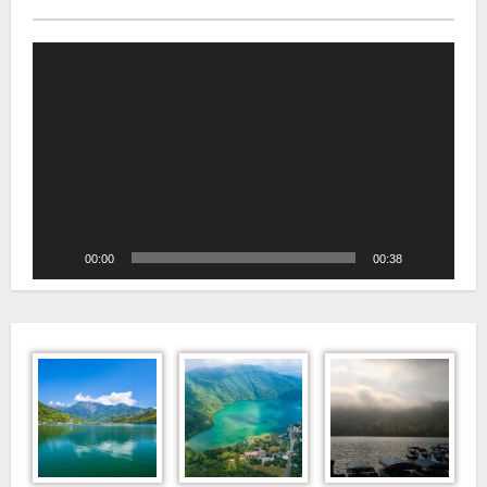
視
訊
播
放
器
00:00
00:38