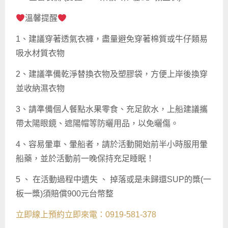
溫馨提醒
1、建議穿著透氣衣褲，盡量避免穿著棉質或牛仔類易
吸水材質衣物
2、建議準備乾淨替換衣物及塑膠袋，方便上岸後換穿
並收納濕衣物
3、請準備個人餐點水果零食、充足飲水，上船建議攜
帶太陽眼鏡、遮陽帽等防曬用品，以免曬傷。
4、容易暈車、暈船者，請於活動開始前半小時服用暈
船藥，並於活動前一晚保持充足睡眠！
5 、 在活動過程中遺失 、 掉落或是未歸還SUP的槳(一
板一槳)須賠償900元台幣整
立即線上預約
立即來電：0919-581-378