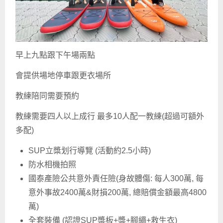
早上九點跟下午場兩點
會提供場地停車跟更衣場所
教練陪同需要預約
教練需要四人以上成行 最多10人配一教練(超過可額外
多配)
SUP立槳划行導覽 (活動約2.5小時)
防水相機拍照
國泰產險公共意外責任險(身故體傷: 每人300萬, 每
意外事故2400萬&財損200萬, 總賠償金額最高4800
萬)
全套裝備 (認證SUP槳板+槳+腳繩+救生衣)